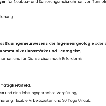
ngen
für Neubau- und Sanierungsmaßnahmen von Tunneln i
Planung.
des
Bauingenieurwesens
, der
Ingenieurgeologie
oder e
Kommunikationsstärke und Teamgeist
,
Themen und für Dienstreisen nach Erfordernis.
 Tätigkeitsfeld
,
en
und eine leistungsgerechte Vergütung,
herung, flexible Arbeitszeiten und 30 Tage Urlaub,